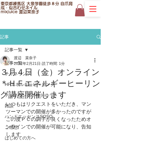
東京都練馬区 大泉学園徒歩８分 自爪育
成・似合わせネイル
mixjuice 渡辺菜奈子
記事
記事一覧
渡辺 菜奈子
記事一覧
2022年2月21日
読了時間: 1分
３月４日（金）オンライン
チャネリング
＊ＨＦエネルギーヒーリン
HFエネルギーヒーリング
グ講座開催します
チャネリングゲートゆうさ
いつもはリクエストをいただき、マン
雑談
ツーマンでの開催が多かったのですが
ハンドエッセンスSOSO
この度ＰＣの調子が良くなったためオ
ンラインでの開催が可能になり、告知
ご感想
します
はじめての方へ