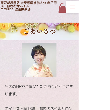
東京都練馬区 大泉学園徒歩８分 自爪育
成・似合わせネイル
mixjuice 渡辺菜奈子
ごあいさつ
当店のHPをご覧いただきありがとうござ
います。
ネイリスト歴13年、都内のネイルサロン