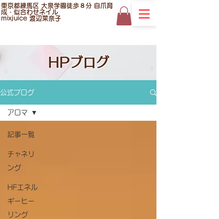
東京都練馬区 大泉学園徒歩８分 自爪育
成・似合わせネイル
mixjuice 渡辺菜奈子
HPブログ
公式ブログ
アロマ
記事一覧
チャネリ
ング
HFエネル
ギーヒー
リング