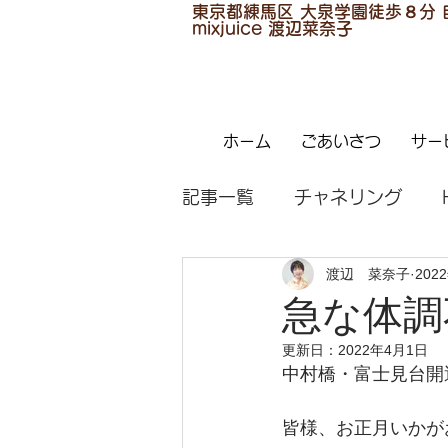
東京都練馬区 大泉学園徒歩８分
mixjuice 渡辺菜奈子
ホーム
ごあいさつ
サー
記事一覧
チャネリング
渡辺 菜奈子
202
ハンドエッセンスSOSO
急な体調
更新日：
2022年4月1日
中村橋・富士見台開
皆様、お正月いかがお過