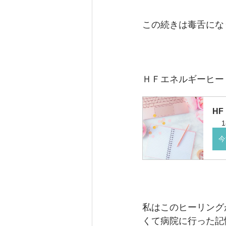
この続きは毒舌にな
ＨＦエネルギーヒー
H
1
今
私はこのヒーリング
くて病院に行った記