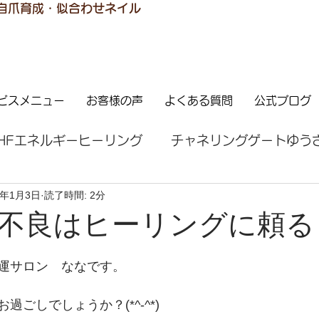
 自爪育成・似合わせネイル
ビスメニュー
お客様の声
よくある質問
公式ブログ
HFエネルギーヒーリング
チャネリングゲートゆう
2年1月3日
読了時間: 2分
ご感想
はじめての方へ
願望実現
アロマ
不良はヒーリングに頼る
運サロン　ななです。
ごしでしょうか？(*^-^*)